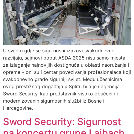
U svijetu gdje se sigurnosni izazovi svakodnevno
razvijaju, sajmovi poput ASDA 2025 nisu samo mjesta
za izlaganje najnovijih dostignuća u oblasti naoružanja i
opreme – oni su i centar povezivanja profesionalaca koji
svakodnevno grade sigurniji svijet. Među učesnicima
ovog prestižnog događaja u Splitu bila je i agencija
Sword Security, kao predstavnik visoko obučenih i
modernizovanih sigurnosnih službi iz Bosne i
Hercegovine.
Sword Security: Sigurnost
na koncertu grupe Laibach