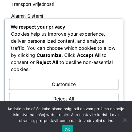
Transport Vrijednosti
Alarmni Sistemi
We respect your privacy
Videonadzor
Cookies help us improve your experience,
GPS
deliver personalized content, and analyze
traffic. You can choose which cookies to allow
Evidencija Radnog Vremena
by clicking
Customize
. Click
Accept All
to
consent or
Reject All
to decline non-essential
Kontrola Pristupa
cookies.
Automatske rampe
Customize
Panic taster
Reject All
Protivpožarni Sistemi
Koristimo kolačiće kako bismo osigurali da vam pružimo najbolje
Accept All
iskustvo na našoj web stranici. Ako nastavite koristiti ovu
stranicu, pretpostavit ćemo da ste zadovoljni s tim.
Powered by
OK
Copyright ©2024. Sword Security d.o.o.