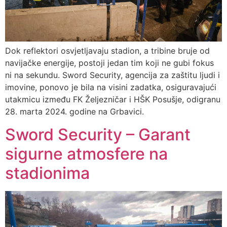
Dok reflektori osvjetljavaju stadion, a tribine bruje od
navijačke energije, postoji jedan tim koji ne gubi fokus
ni na sekundu. Sword Security, agencija za zaštitu ljudi i
imovine, ponovo je bila na visini zadatka, osiguravajući
utakmicu između FK Željezničar i HŠK Posušje, odigranu
28. marta 2024. godine na Grbavici.
Sword Security – Garant
sigurne atmosfere na
stadionima