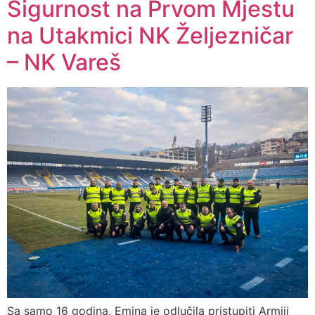
Sigurnost na Prvom Mjestu
na Utakmici NK Željezničar
– NK Vareš
Sa samo 16 godina, Emina je odlučila pristupiti Armiji