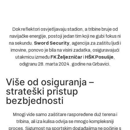
Dok reflektori osvjetljavaju stadion, a tribine bruje od
navijačke energije, postoji jedan tim koji ne gubi fokus ni
na sekundu.
Sword Security
, agencija za zaštitu ljudi i
imovine, ponovo je bila na visini zadatka, osiguravajući
utakmicu između
FK Željezničar
i
HŠK Posušje
,
odigranu 28. marta 2024. godine na Grbavici.
Više od osiguranja –
strateški pristup
bezbjednosti
Mnogi vide samo zaštitare raspoređene duž terena i
tribina, ali iza kulisa odvija se mnogo kompleksniji
proces. Sigurnost na sportskim događajima ne počinje s