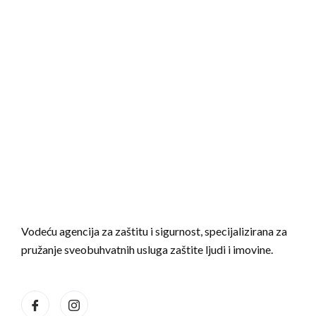
Za buduće vijesti i akcije budite pravovremeno
obavješteni. Unesite mail ispod.
Vodeću agencija za zaštitu i sigurnost, specijalizirana za
pružanje sveobuhvatnih usluga zaštite ljudi i imovine.