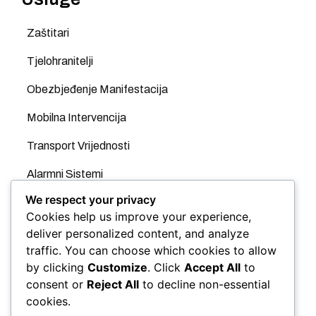
Zaštitari
Tjelohranitelji
Obezbjeđenje Manifestacija
Mobilna Intervencija
Transport Vrijednosti
Alarmni Sistemi
We respect your privacy
Videonadzor
Cookies help us improve your experience,
GPS
deliver personalized content, and analyze
traffic. You can choose which cookies to allow
Evidencija Radnog Vremena
by clicking
Customize
. Click
Accept All
to
consent or
Reject All
to decline non-essential
Kontrola Pristupa
cookies.
Automatske rampe