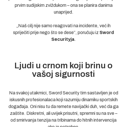
prvim sudijskim zviždukom – ona se planira danima
unaprijed.
„Naš cilj nije samo reagovati na incidente, već ih
spriječiti prije nego što se dese“, poručuju iz
Sword
Securityja
.
Ljudi u crnom koji brinu o
vašoj sigurnosti
Na svakoj utakmici, Sword Security tim sastavljen je od
iskusnih profesionalaca koji razumiju dinamiku sportskih
događaja. Oni nisu tu da remete navijački duh, već da ga
zaštite. Diskretni, ali uvijek prisutni, spremni su na sve –
od smirivanja tenzija na tribinama do hitnih intervencija
ako je potrebno.