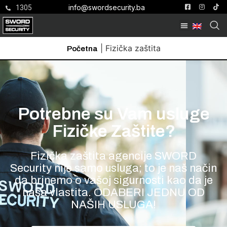
info@swordsecurity.ba
1305
|
Fizička zaštita
Početna
Potrebne su Vam usluge
Fizičke Zaštite?
Fizička zaštita agencije SWORD
Security nije samo usluga; to je naš način
da brinemo o vašoj sigurnosti kao da je
naša vlastita. ODABERI JEDNU OD
NAŠIH USLUGA!