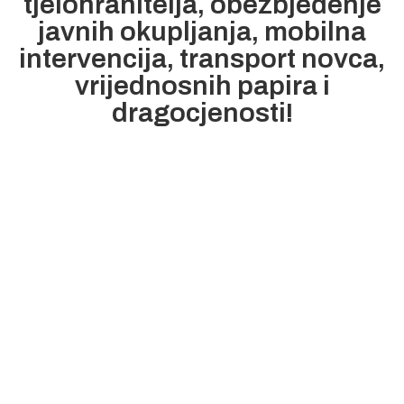
tjelohranitelja, obezbjeđenje
javnih okupljanja, mobilna
intervencija, transport novca,
vrijednosnih papira i
dragocjenosti!
SWORD VAŠ
NAJBOLJI
PRIJATELJ!
Ukoliko niste sigurni koji vid zaštite bi
najbolje odgovarao Vama ili Vašoj
kompaniji, slobodno nam se javite.