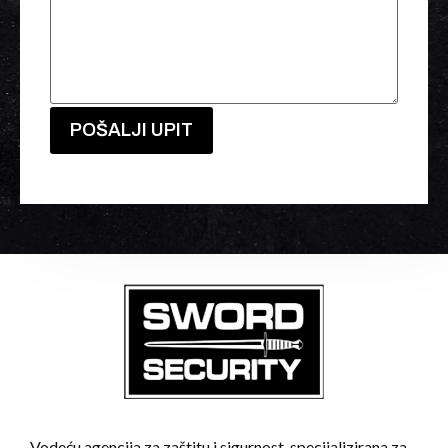
Vodeću agencija za zaštitu i sigurnost, specijalizirana za