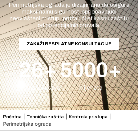
Perimetrijska ograda je dizajnirana da osigura
maksimalnu sigurnost, sprječavajući
neovlašteni pristup i pružajući efikasnu zaštitu
od potencijalnih provala.
ZAKAŽI BESPLATNE KONSULTACIJE
26
+
5000
+
godina iskustva
klijenata
|
|
|
Početna
Tehnička zaštita
Kontrola pristupa
Perimetrijska ograda