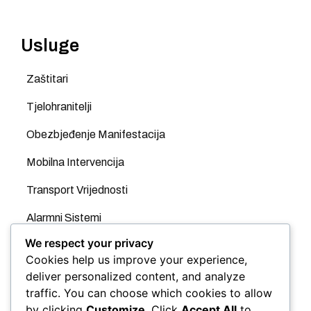
Usluge
Zaštitari
Tjelohranitelji
Obezbjeđenje Manifestacija
Mobilna Intervencija
Transport Vrijednosti
Alarmni Sistemi
We respect your privacy
Videonadzor
Cookies help us improve your experience,
GPS
deliver personalized content, and analyze
traffic. You can choose which cookies to allow
Evidencija Radnog Vremena
by clicking
Customize
. Click
Accept All
to