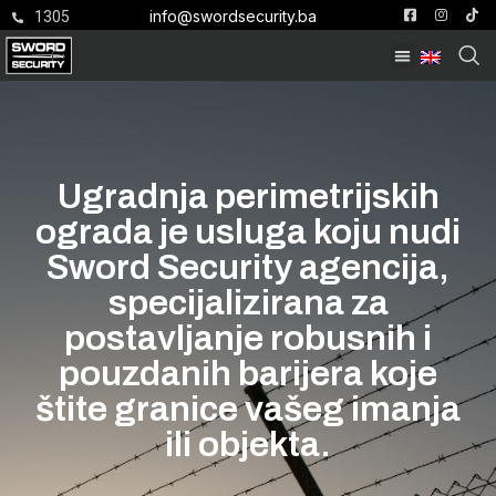
info@swordsecurity.ba
1305
Ugradnja perimetrijskih
ograda je usluga koju nudi
Sword Security agencija,
specijalizirana za
postavljanje robusnih i
pouzdanih barijera koje
štite granice vašeg imanja
ili objekta.