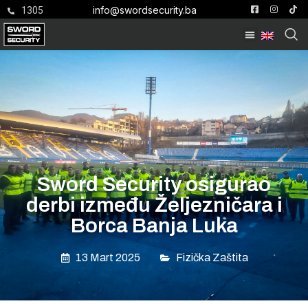
info@swordsecurity.ba
1305
Sword Security osigurao
derbi između Željezničara i
Borca Banja Luka
13 Mart 2025
Fizička Zaštita