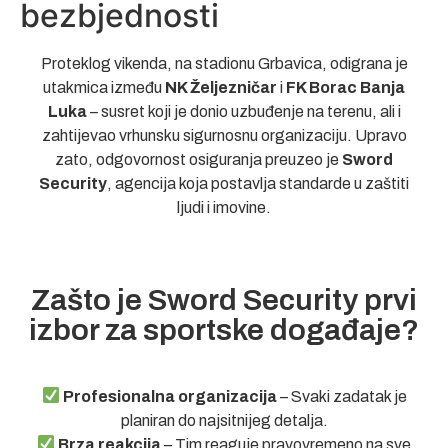
bezbjednosti
Proteklog vikenda, na stadionu Grbavica, odigrana je
utakmica između
NK Željezničar
i
FK Borac Banja
Luka
– susret koji je donio uzbuđenje na terenu, ali i
zahtijevao vrhunsku sigurnosnu organizaciju. Upravo
zato, odgovornost osiguranja preuzeo je
Sword
Security
, agencija koja postavlja standarde u zaštiti
ljudi i imovine.
Zašto je Sword Security prvi
izbor za sportske događaje?
Profesionalna organizacija
– Svaki zadatak je
planiran do najsitnijeg detalja.
Brza reakcija
– Tim reaguje pravovremeno na sve