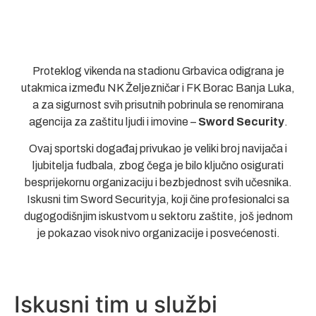
Proteklog vikenda na stadionu Grbavica odigrana je
utakmica između NK Željezničar i FK Borac Banja Luka,
a za sigurnost svih prisutnih pobrinula se renomirana
agencija za zaštitu ljudi i imovine –
Sword Security
.
Ovaj sportski događaj privukao je veliki broj navijača i
ljubitelja fudbala, zbog čega je bilo ključno osigurati
besprijekornu organizaciju i bezbjednost svih učesnika.
Iskusni tim Sword Securityja, koji čine profesionalci sa
dugogodišnjim iskustvom u sektoru zaštite, još jednom
je pokazao visok nivo organizacije i posvećenosti.
Iskusni tim u službi