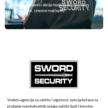
Za buduće vijesti i akcije budite pravovremeno
obavješteni. Unesite mail ispod.
Vodeću agencija za zaštitu i sigurnost, specijalizirana za
pružanje sveobuhvatnih usluga zaštite ljudi i imovine.