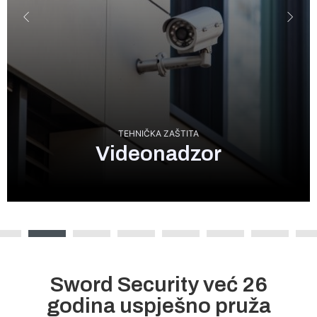
TEHNIČKA ZAŠTITA
mni
Videonadzor
Sword Security već 26
godina uspješno pruža