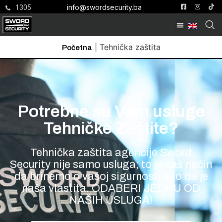
info@swordsecurity.ba
1305
|
Tehnička zaštita
Početna
Potrebne su Vam usluge
Tehničke Zaštite?
Tehnička zaštita agencije Sword
Security nije samo usluga; to je naš način
da brinemo o vašoj sigurnosti kao da je
naša vlastita. ODABERI JEDNU OD
NAŠIH USLUGA!