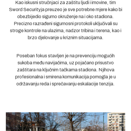
Kao iskusni stručnjaci za zaštitu ljudi i imovine, tim
Sword Securityja preuzeo je sve potrebne mjere kako bi
obezbijedio sigurno okruženje na i oko stadiona.
Precizno razrađeni sigurnosni protokoli uključivali su
stroge kontrole na ulazima, nadzor tribina i terena, kao i
brzo djelovanje u kriznim situacijama.
Poseban fokus stavljen je na prevenciju mogućih
sukoba među navijačima, uz pojačano prisustvo
zaštitara na ključnim tačkama stadiona. Njihova
profesionalna i smirena komunikacija pomogla je u
održavanju reda i sprečavanju eskalacije tenzija.