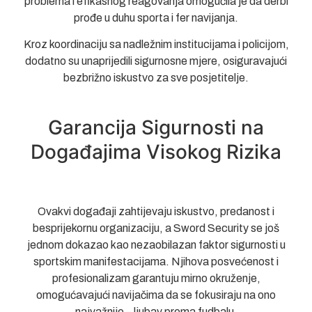
problema i efikasnog reagovanja omogućila je da derbi
prođe u duhu sporta i fer navijanja.
Kroz koordinaciju sa nadležnim institucijama i policijom,
dodatno su unaprijedili sigurnosne mjere, osiguravajući
bezbrižno iskustvo za sve posjetitelje.
Garancija Sigurnosti na
Događajima Visokog Rizika
Ovakvi događaji zahtijevaju iskustvo, predanost i
besprijekornu organizaciju, a Sword Security se još
jednom dokazao kao nezaobilazan faktor sigurnosti u
sportskim manifestacijama. Njihova posvećenost i
profesionalizam garantuju mirno okruženje,
omogućavajući navijačima da se fokusiraju na ono
najvažnije – ljubav prema fudbalu.