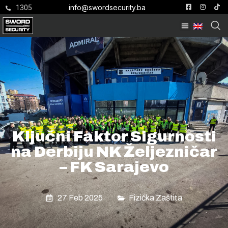
info@swordsecurity.ba
1305
Ključni Faktor Sigurnosti
na Derbiju NK Željezničar
– FK Sarajevo
27 Feb 2025
Fizička Zaštita