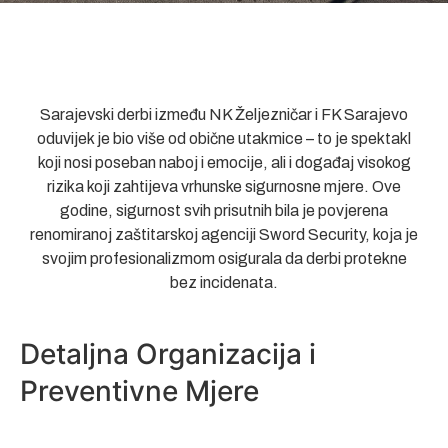
Sarajevski derbi između NK Željezničar i FK Sarajevo
oduvijek je bio više od obične utakmice – to je spektakl
koji nosi poseban naboj i emocije, ali i događaj visokog
rizika koji zahtijeva vrhunske sigurnosne mjere. Ove
godine, sigurnost svih prisutnih bila je povjerena
renomiranoj zaštitarskoj agenciji Sword Security, koja je
svojim profesionalizmom osigurala da derbi protekne
bez incidenata.
Detaljna Organizacija i
Preventivne Mjere