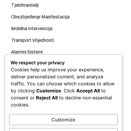
Tjelohranitelji
Obezbjeđenje Manifestacija
Mobilna Intervencija
Transport Vrijednosti
Alarmni Sistemi
We respect your privacy
Videonadzor
Cookies help us improve your experience,
GPS
deliver personalized content, and analyze
traffic. You can choose which cookies to allow
Evidencija Radnog Vremena
by clicking
Customize
. Click
Accept All
to
consent or
Reject All
to decline non-essential
Kontrola Pristupa
cookies.
Automatske rampe
Customize
Panic taster