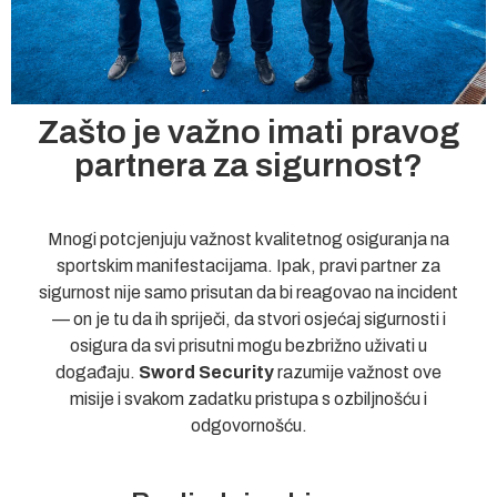
Zašto je važno imati pravog
partnera za sigurnost?
Mnogi potcjenjuju važnost kvalitetnog osiguranja na
sportskim manifestacijama. Ipak, pravi partner za
sigurnost nije samo prisutan da bi reagovao na incident
— on je tu da ih spriječi, da stvori osjećaj sigurnosti i
osigura da svi prisutni mogu bezbrižno uživati u
događaju.
Sword Security
razumije važnost ove
misije i svakom zadatku pristupa s ozbiljnošću i
odgovornošću.