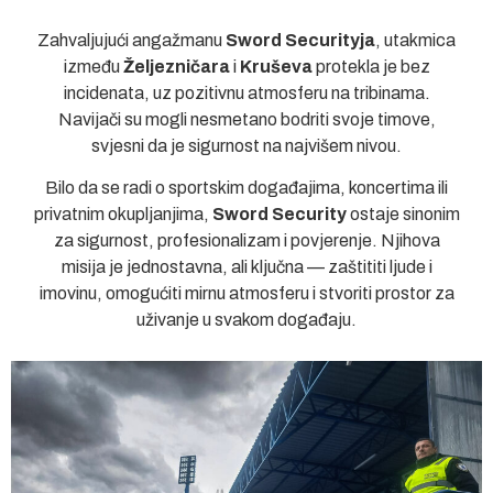
Zahvaljujući angažmanu
Sword Securityja
, utakmica
između
Željezničara
i
Kruševa
protekla je bez
incidenata, uz pozitivnu atmosferu na tribinama.
Navijači su mogli nesmetano bodriti svoje timove,
svjesni da je sigurnost na najvišem nivou.
Bilo da se radi o sportskim događajima, koncertima ili
privatnim okupljanjima,
Sword Security
ostaje sinonim
za sigurnost, profesionalizam i povjerenje. Njihova
misija je jednostavna, ali ključna — zaštititi ljude i
imovinu, omogućiti mirnu atmosferu i stvoriti prostor za
uživanje u svakom događaju.