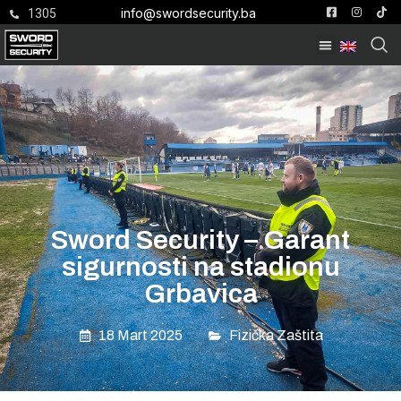
info@swordsecurity.ba
1305
Sword Security – Garant
sigurnosti na stadionu
Grbavica
18 Mart 2025
Fizička Zaštita