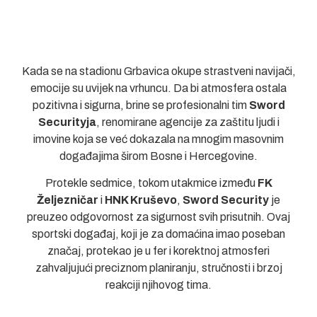
Kada se na stadionu Grbavica okupe strastveni navijači,
emocije su uvijek na vrhuncu. Da bi atmosfera ostala
pozitivna i sigurna, brine se profesionalni tim
Sword
Securityja
, renomirane agencije za zaštitu ljudi i
imovine koja se već dokazala na mnogim masovnim
događajima širom Bosne i Hercegovine.
Protekle sedmice, tokom utakmice između
FK
Željezničar
i
HNK Kruševo
,
Sword Security
je
preuzeo odgovornost za sigurnost svih prisutnih. Ovaj
sportski događaj, koji je za domaćina imao poseban
značaj, protekao je u fer i korektnoj atmosferi
zahvaljujući preciznom planiranju, stručnosti i brzoj
reakciji njihovog tima.