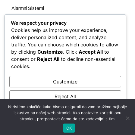
Alarmni Sistemi
Videonadzor
We respect your privacy
Cookies help us improve your experience,
GPS
deliver personalized content, and analyze
traffic. You can choose which cookies to allow
Evidencija Radnog Vremena
by clicking
Customize
. Click
Accept All
to
Kontrola Pristupa
consent or
Reject All
to decline non-essential
cookies.
Automatske rampe
Panic taster
Customize
Protivpožarni Sistemi
Reject All
Koristimo kolačiće kako bismo osigurali da vam pružimo najbolje
Accept All
iskustvo na našoj web stranici. Ako nastavite koristiti ovu
stranicu, pretpostavit ćemo da ste zadovoljni s tim.
Powered by
Copyright ©2024. Sword Security d.o.o.
OK