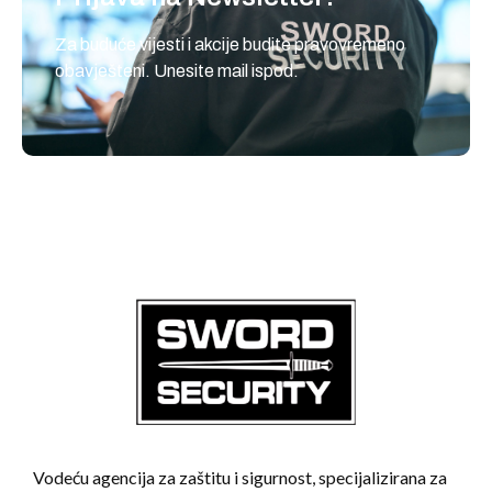
Za buduće vijesti i akcije budite pravovremeno
obavješteni. Unesite mail ispod.
Vodeću agencija za zaštitu i sigurnost, specijalizirana za