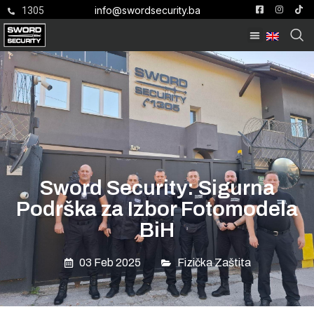
info@swordsecurity.ba
1305
Sword Security: Sigurna
Podrška za Izbor Fotomodela
BiH
03 Feb 2025
Fizička Zaštita