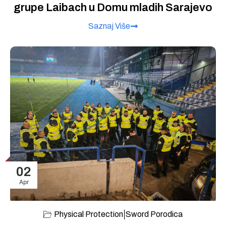
grupe Laibach u Domu mladih Sarajevo
Saznaj Više
02
Apr
|
Physical Protection
Sword Porodica