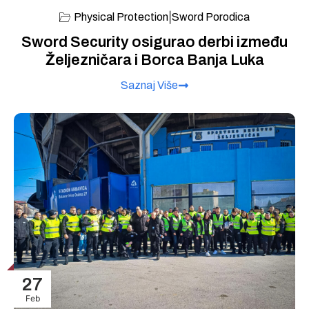
|
Physical Protection
Sword Porodica
Sword Security osigurao derbi između
Željezničara i Borca Banja Luka
Saznaj Više
27
Feb